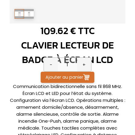
109.62 € TTC
CLAVIER LECTEUR DE
BADGE À ÉCRAN LCD
-
+
Ajouter au panier
Communication bidirectionnelle sans fil 868 MHz.
Écran LCD et LED pour l’état du système.
Configuration via l’écran LCD. Opérations multiples :
armement domicile/absence, désarmement,
alarme silencieuse, contrôle de sortie. Alarme
incendie One-Push, alarme panique, alarme
médicale. Touches tactiles complètes avec
rétroéclairage LED. Configuration à distance