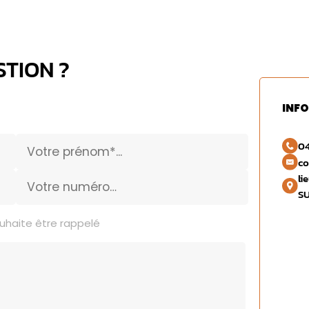
TION ?
INF
04
co
li
S
uhaite être rappelé