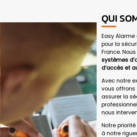
QUI SO
Easy Alarme 
pour la sécur
France. Nou
systèmes d’al
d’accès et 
Avec notre e
vous offrons 
assurer la sé
professionne
nous interve
Notre priorité
à notre rigueu