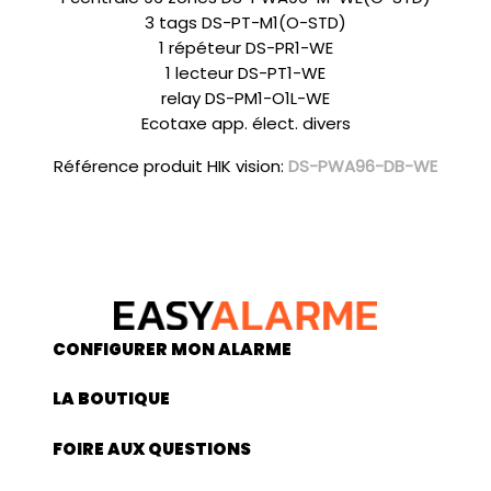
3 tags DS-PT-M1(O-STD)
1 répéteur DS-PR1-WE
1 lecteur DS-PT1-WE
relay DS-PM1-O1L-WE
Ecotaxe app. élect. divers
Référence produit HIK vision:
DS-PWA96-DB-WE
CONFIGURER MON ALARME
LA BOUTIQUE
FOIRE AUX QUESTIONS