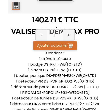
1402.71 € TTC
VALISE DE DÉMO AX PRO
-
+
Ajouter au panier
Contient :
1 sirène intérieure
1 badge DS-PKF1-WE((O-STD)
1 clavier DS-PK1-E-WE(O-STD)
1 bouton panique DS-PDEBP1-EG2-WE(O-STD)
1 détecteur PIR DS-PDP15P-EG2-WE(O-STD)
1 détecteur de porte DS-PDMC-EG2-WE(O-STD)
1 PIRCAM DS-PDPC12P-EG2-WE(O-STD)
1 détecteur de fumée DS-PDSMK-S-WE(O-STD)
1 détecteur PIR & verre brisé DS-PDPG12P-EG2-WE
1 centrale 96 zones DS-PWA96-M-WE(O-STD)